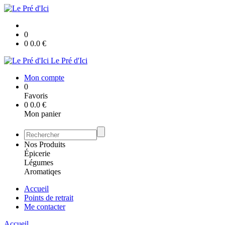
0
0
0.0
€
Le Pré d'Ici
Mon compte
0
Favoris
0
0.0
€
Mon panier
Nos Produits
Épicerie
Légumes
Aromatiqes
Accueil
Points de retrait
Me contacter
Accueil