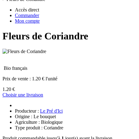
Accès direct
Commander
Mon compte
Fleurs de Coriandre
Bio français
Prix de vente :
1.20 € l'unité
1.20 €
Choisir une livraison
Producteur :
Le Pré d'Ici
Origine : Le bouquet
Agriculture : Biologique
Type produit : Coriandre
Produit commandable jusqu'à
1
jour(s) avant la livraison