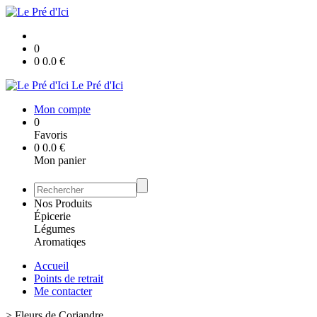
0
0
0.0
€
Le Pré d'Ici
Mon compte
0
Favoris
0
0.0
€
Mon panier
Nos Produits
Épicerie
Légumes
Aromatiqes
Accueil
Points de retrait
Me contacter
>
Fleurs de Coriandre