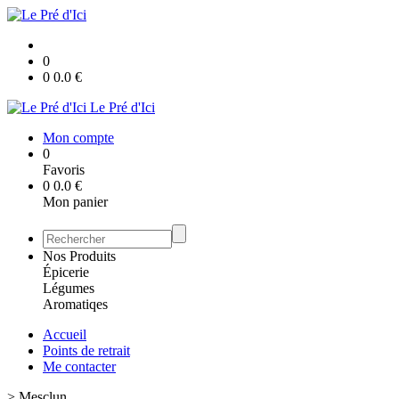
0
0
0.0
€
Le Pré d'Ici
Mon compte
0
Favoris
0
0.0
€
Mon panier
Nos Produits
Épicerie
Légumes
Aromatiqes
Accueil
Points de retrait
Me contacter
>
Mesclun