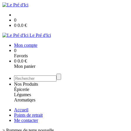
0
0
0.0
€
Le Pré d'Ici
Mon compte
0
Favoris
0
0.0
€
Mon panier
Nos Produits
Épicerie
Légumes
Aromatiqes
Accueil
Points de retrait
Me contacter
>
Pommes de terre nouvelle