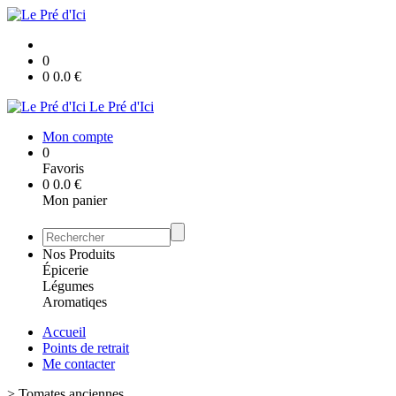
0
0
0.0
€
Le Pré d'Ici
Mon compte
0
Favoris
0
0.0
€
Mon panier
Nos Produits
Épicerie
Légumes
Aromatiqes
Accueil
Points de retrait
Me contacter
>
Tomates anciennes